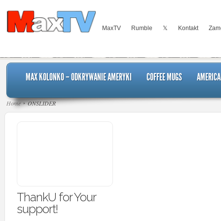
MaxTV
Rumble
𝕏
Kontakt
Zamó
MAX KOLONKO – ODKRYWANIE AMERYKI
COFFEE MUGS
AMERICA
Home
ONSLIDER
ThankU for Your
support!