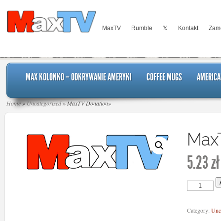
MaxTV
Rumble
𝕏
Kontakt
Zamó
MAX KOLONKO – ODKRYWANIE AMERYKI
COFFEE MUGS
AMERICA
Home
»
Uncategorized
»
MaxTV Donation
»
Max
5.23
zł
MaxTV
Donation
quantity
Category:
Unc