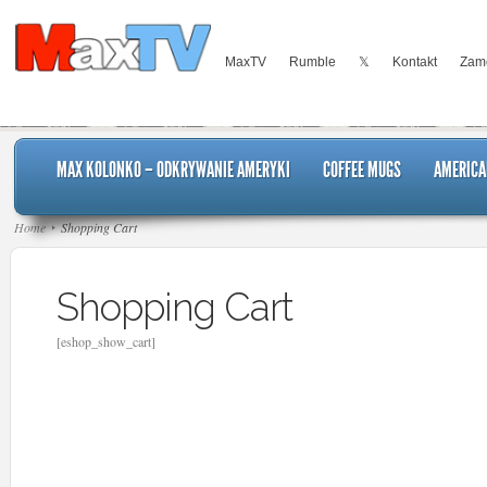
MaxTV
Rumble
𝕏
Kontakt
Zamó
MAX KOLONKO – ODKRYWANIE AMERYKI
COFFEE MUGS
AMERICA
Home
Shopping Cart
Shopping Cart
[eshop_show_cart]