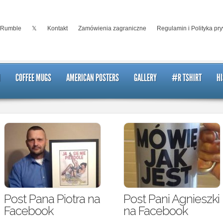
Rumble
𝕏
Kontakt
Zamówienia zagraniczne
Regulamin i Polityka pr
I
COFFEE MUGS
AMERICAN POSTERS
GALLERY
#R TSHIRT
HI
Post Pana Piotra na
Post Pani Agnieszki
Facebook
na Facebook