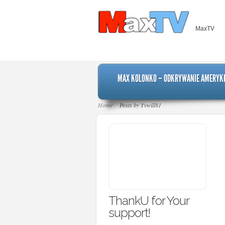
MaxTV
MAX KOLONKO – ODKRYWANIE AMERYK
Home
Posts by Yvwill81
ThankU for Your
support!