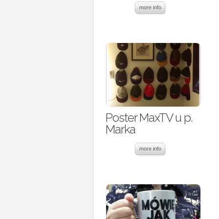
more info
Poster MaxTV u p.
Marka
more info