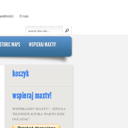
ywatności
O nas
STORIC MAPS
WSPIERAJ MAXTV!
koszyk
wspieraj maxtv!
WSPIERAJMY MAXTV! - JEDYNA
TELEWIZJE KTORA WARTO DZIS
OGLADAC!