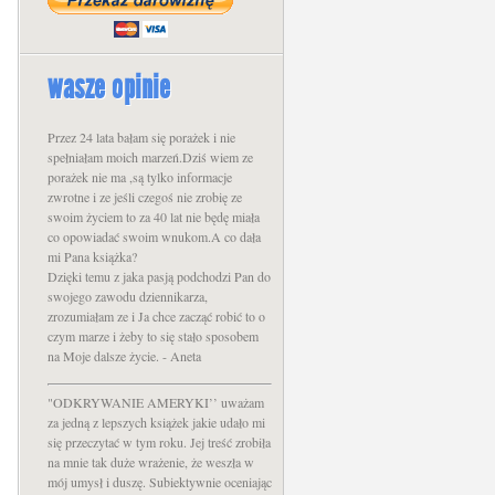
wasze opinie
Przez 24 lata bałam się porażek i nie
spełniałam moich marzeń.Dziś wiem ze
porażek nie ma ,są tylko informacje
zwrotne i ze jeśli czegoś nie zrobię ze
swoim życiem to za 40 lat nie będę miała
co opowiadać swoim wnukom.A co dała
mi Pana książka?
Dzięki temu z jaka pasją podchodzi Pan do
swojego zawodu dziennikarza,
zrozumiałam ze i Ja chce zacząć robić to o
czym marze i żeby to się stało sposobem
na Moje dalsze życie. - Aneta
"ODKRYWANIE AMERYKI’’ uważam
za jedną z lepszych książek jakie udało mi
się przeczytać w tym roku. Jej treść zrobiła
na mnie tak duże wrażenie, że weszła w
mój umysł i duszę. Subiektywnie oceniając