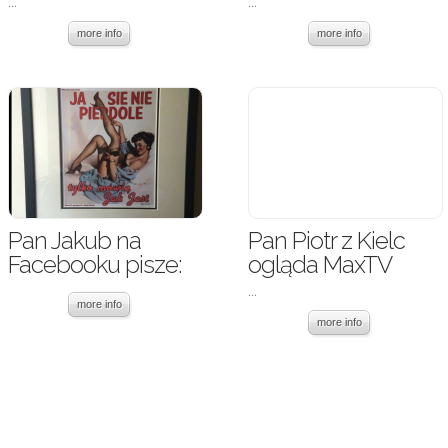
...
...
more info
more info
Pan Jakub na
Pan Piotr z Kielc
Facebooku pisze:
ogląda MaxTV
...
more info
more info