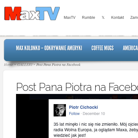
MaxTV
Rumble
𝕏
Kontakt
Zamó
MAX KOLONKO – ODKRYWANIE AMERYKI
COFFEE MUGS
AMERICA
Home
GALLERY
Post Pana Piotra na Facebook
Post Pana Piotra na Face