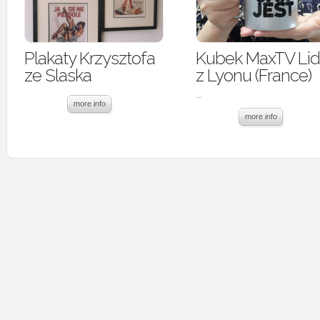
Plakaty Krzysztofa
Kubek MaxTV Lidi
ze Slaska
z Lyonu (France)
...
more info
more info