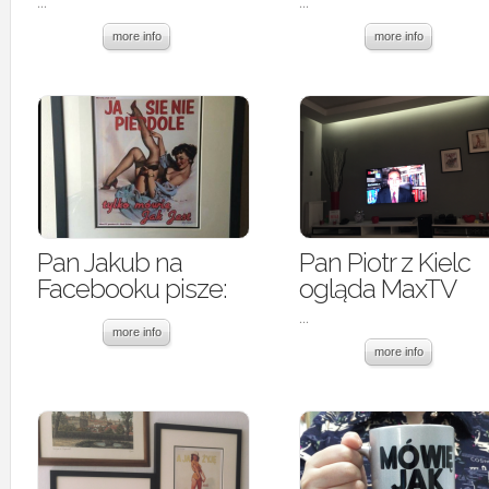
...
...
more info
more info
Pan Jakub na
Pan Piotr z Kielc
Facebooku pisze:
ogląda MaxTV
...
more info
more info