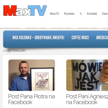
MaxTV
Rumble
𝕏
Kontakt
Zamó
MAX KOLONKO – ODKRYWANIE AMERYKI
COFFEE MUGS
AMERICA
Home
GALLERY
Post Pana Piotra na
Post Pani Agniesz
Facebook
na Facebook